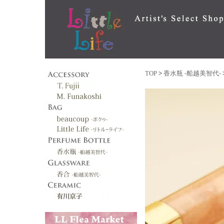
TOP
>
香水瓶 -船越美智代-