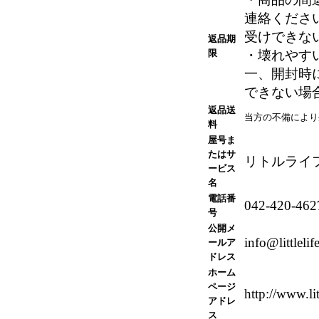
連絡くださ
受けできな
返品期
限
・壊れやす
一、開封時
できない場
返品送
当方の不備により
料
屋号ま
たはサ
リトルライ
ービス
名
電話番
042-420-462
号
公開メ
info@littlelif
ールア
ドレス
ホーム
ページ
http://www.lit
アドレ
ス