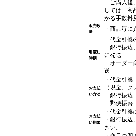
・ご購入後
しては、商
かる手数料
販売数
・商品毎に
量
・代金引換
・銀行振込
引渡し
に発送
時期
・オーダー
送
・代金引換
（現金、ク
お支払
い方法
・銀行振込
・郵便振替
・代金引換
お支払
・銀行振込
い期限
さい。
・商品の間