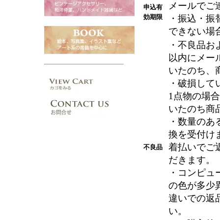
メールでご
申込有
効期限
・振込・振
できない場
・不良品お
以内にメー
いたのち、
・破損して
1点物の場
いたのち商
・数量のあ
換を受付け
着払いでご
不良品
だきます。
・コンピュ
の色が多少
違いでの返
い。