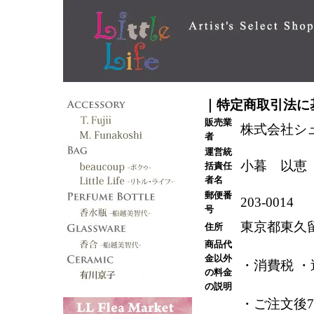
｜特定商取引法に
販売業
株式会社シ
者
運営統
小暮 以恵
括責任
者名
郵便番
203-0014
号
東京都東久留
住所
商品代
金以外
・消費税 ・
の料金
の説明
・ご注文後