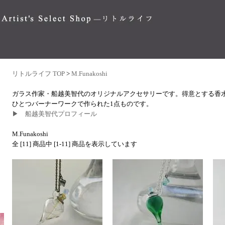
リトルライフ TOP
>
M.Funakoshi
ガラス作家・船越美智代のオリジナルアクセサリーです。得意とする香
ひとつバーナーワークで作られた1点ものです。
▶ 船越美智代プロフィール
M.Funakoshi
全 [11] 商品中 [1-11] 商品を表示しています