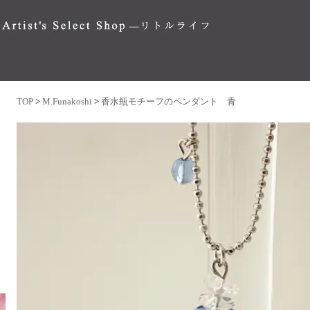
TOP
>
M.Funakoshi
>
香水瓶モチーフのペンダント 青