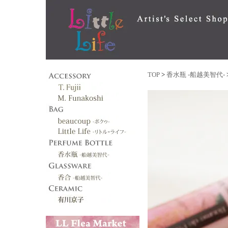
TOP
>
香水瓶 -船越美智代-