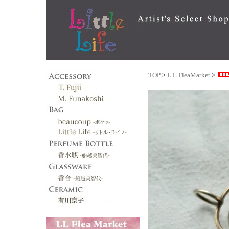
TOP
>
L.L.FleaMarket
>